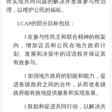
而实现
共同问题
的
解决并发展参与性
治
理
，以维护公民的福祉。
LCAP的
部分
目标
包括
：
l
在参与性民主和联合精神的框架
内，增加议员和公民在地方政府计
划
、
发展和决策中的
话语权
并
保证
其
有效参与。
l
加强地方政府的职能和能力，促
进各级政府之间的合作，
从而使
各级
政府
能有效地
提供服务和
实现
发展
。
l
鼓励和促进共同行动，以解决共